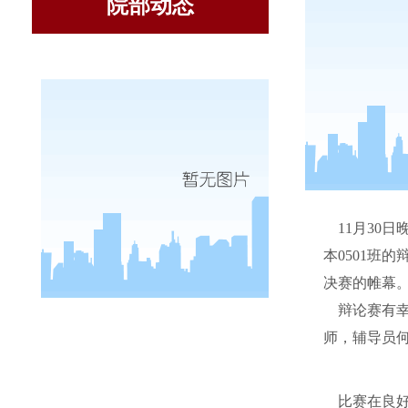
院部动态
11月30日
本0501班
决赛的帷幕
辩论赛有幸
师，辅导员
比赛在良好