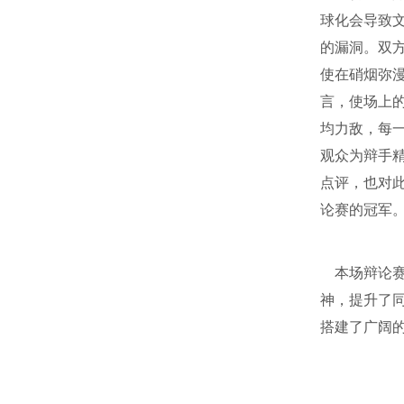
球化会导致
的漏洞。双
使在硝烟弥
言，使场上
均力敌，每
观众为辩手
点评，也对此
论赛的冠军
本场辩论
神，提升了
搭建了广阔
2