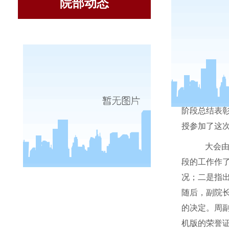
院部动态
2007
阶段总结表
授参加了这
大会由
段的工作作
况；二是指
随后，副院长
的决定。周副
机版的荣誉