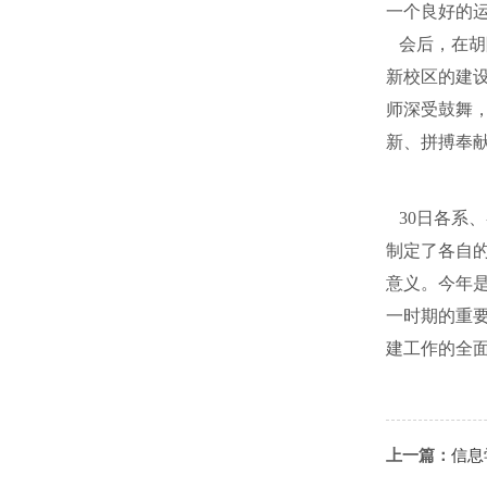
一个良好的
会后，在胡
新校区的建
师深受鼓舞
新、拼搏奉
30日各系
制定了各自
意义。今年
一时期的重
建工作的全
上一篇：
信息