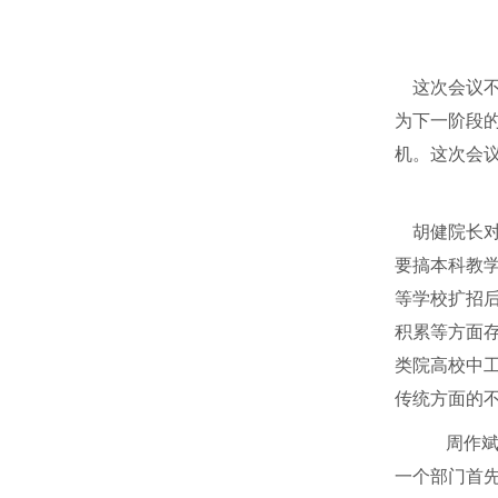
这次会议不
为下一阶段
机。这次会
胡健院长对
要搞本科教
等学校扩招
积累等方面
类院高校中
传统方面的
周作斌
一个部门首