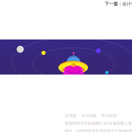
下一篇：
会计
总浏览： 今日浏览： 昨日浏览：
西安财经大学新闻网© 2018 威尼斯人最新的版权所
地址：中国西安市长安区常宁大街360号 邮