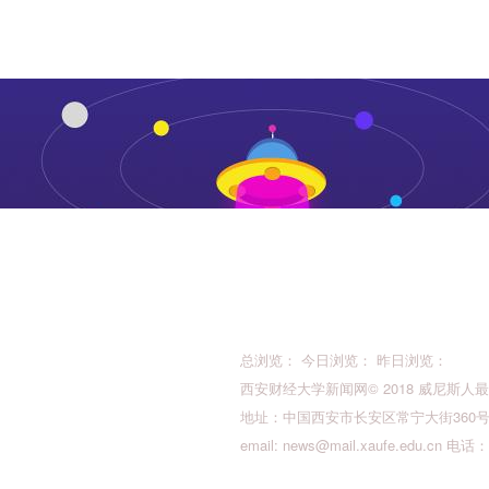
总浏览： 今日浏览： 昨日浏览：
西安财经大学新闻网© 2018 威尼斯人最新的版权所
地址：中国西安市长安区常宁大街360号 邮
email:
news@mail.xaufe.edu.cn
电话：02