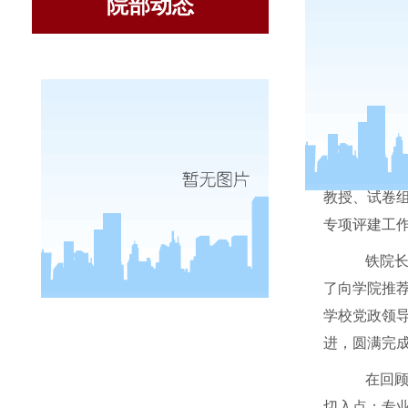
院部动态
2007
教授、试卷
专项评建工
铁院长首
了向学院推荐
学校党政领
进，圆满完
在回顾2
切入点；专