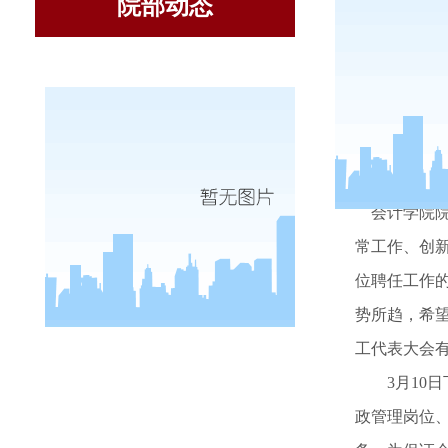
院部动态
3
月
9
日
会计学院
常工作、创
位聘任工作
势所趋，希
工代表大会
3
月
10
日
政管理岗位