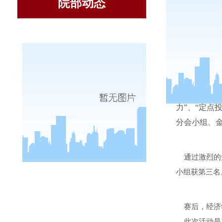
院部动态
2007
力”、“定点
分会小组、
通过激烈的角
小组获第三名
赛后，经济学
此次活动是在