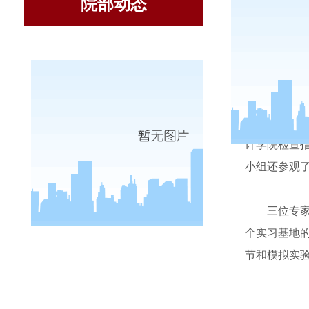
院部动态
3
月
20
日
计学院检查
小组还参观
三位专
个实习基地
节和模拟实