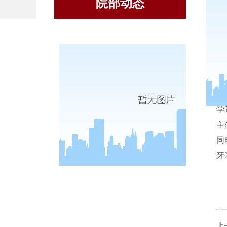
院部动态
学
主
同
牙
上