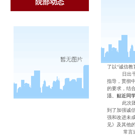
院部动态
为迎接
员的思想政
了以“诚信教
日出
指导，贯彻
的要求，结
活、贴近同
此次
到了加强诚
强和改进未
见》及其他
常言