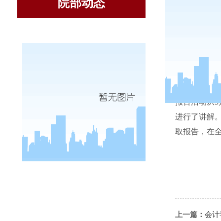
院部动态
截至
4
月
报告活动从
3
进行了讲解
取报告，在
上一篇：
会计