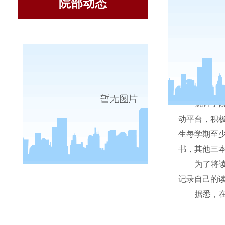
院部动态
5
月
25
日
统计学
动平台，积
生每学期至
书，其他三
为了将
记录自己的
据悉，