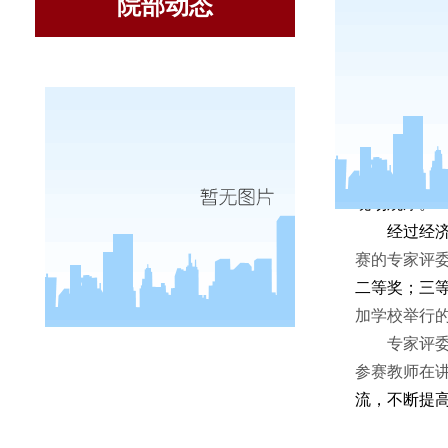
院部动态
为
切实
现场观摩。
经过经
赛的专家评
二等奖；三
加学校举行
专家评
参赛教师在
流，不断提