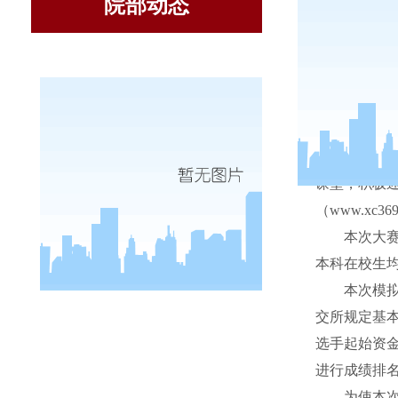
院部动态
为培养
课堂，积极
（
www.xc369
本次大
本科在校生
本次模
交所规定基
选手起始资
进行成绩排
为使本