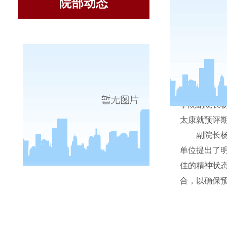
院部动态
9
月
19
日
学院副院长
太康就预评
副院长
单位提出了
佳的精神状
合，以确保