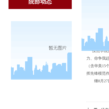
院部动态
在信息学
按照学院
力、你争我
（含华美
15
挥先锋模范
继
8
月
27