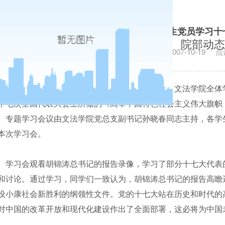
文法学院党总支组织全体学生党员学习十
院部动态
发布日期：2007-10-19
点
文法学院党总支
10
月
17
—
18
日晚分别组织召开了文法学院全体
十七次全国代表大会上所做的《高举中国特色社会主义伟大旗帜
。专题学习会议由文法学院党总支副书记孙晓春同志主持，各学
本次学习会。
学习会观看胡锦涛总书记的报告录像，学习了部分十七大代表
和讨论。通过学习，同学们一致认为，胡锦涛总书记的报告高瞻
设小康社会新胜利的纲领性文件。党的十七大站在历史和时代的
对中国的改革开放和现代化建设作出了全面部署，这必将为中国