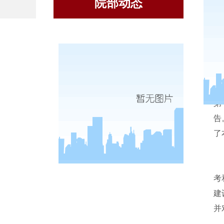
院部动态
第
告
了
考
建
并