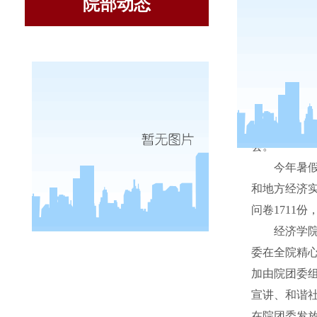
院部动态
10
月
9
日
会。
今年暑
和地方经济
问卷
1711
份
经济学
委在全院精
加由院团委组
宣讲、和谐
在院团委发