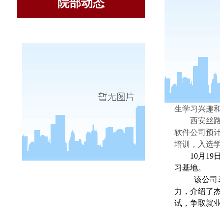
院部动态
为了提
校区举行毕
生学习兴趣
西安丝
软件公司预
培训，入选
10
月
19
习基地。
该公司
力，介绍了
试，争取就