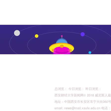
总浏览： 今日浏览： 昨日浏览：
西安财经大学新闻网© 2018 威尼斯人最新的版权所
地址：中国西安市长安区常宁大街360号 邮
email:
news@mail.xaufe.edu.cn
电话：02