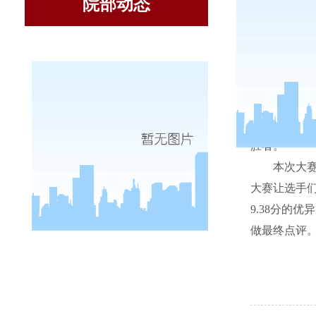
院部动态
由经济
胜者。
本次大
大赛让选手
9.38
分的优异
做最终点评