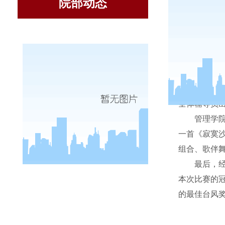
院部动态
11
月
15
全体辅导员
管理学
一首《寂寞
组合、歌伴
最后，
本次比赛的
的最佳台风