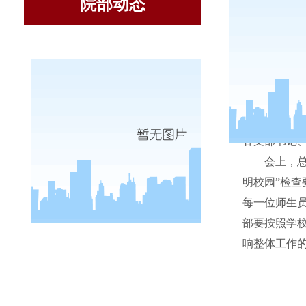
院部动态
11
月
26
各支部书记
会上，
明校园”检查
每一位师生
部要按照学
响整体工作