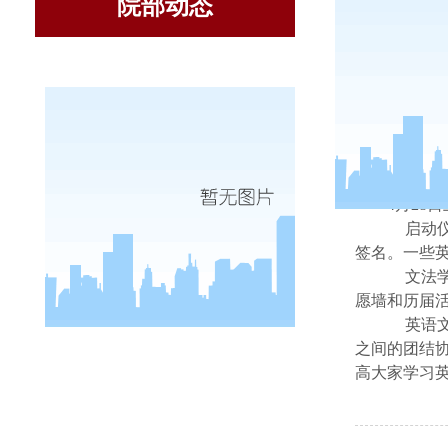
院部动态
我
4
月
28
日
启动
签名。一些
文法
愿墙和历届
英语
之间的团结
高大家学习