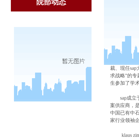
院部动态
4
月
15
日
裁、现任
sap
求战略”的
生参加了学
sap
成立
案供应商，
中国已有中
家行业领袖
klaus z