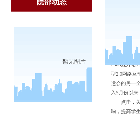
院部动态
信息学
2008
观方站
型
2.0
网络互
运会的另一
入
5
月份以来
点击，
响，提高学