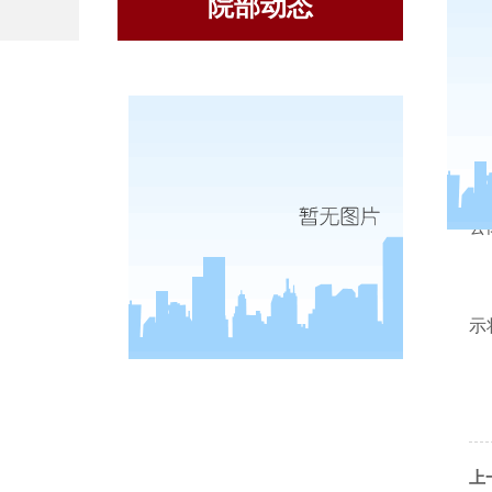
院部动态
公
示
上