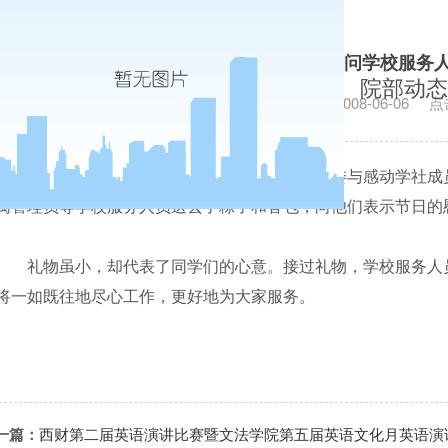
会计学院学生端午节慰问学校服务人
院部动态
发布日期：2008-06-06
点
6
月
6
日
中午，端午节来临之际，会计学院团工委与感动学社成
寓管理员等学校服务人员送去了粽子和香包，向他们表示节日的
礼物虽小，却代表了同学们的心意。接过礼物，学校服务人
将一如既往地尽心工作，更好地为大家服务。
一篇：
西财第二届英语演讲比赛暨文法学院第五届英语文化月英语演