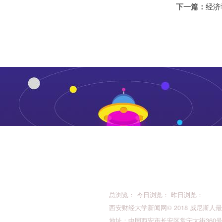
下一篇：
经济
总浏览： 今日浏览： 昨日浏览：
西安财经大学新闻网© 2018 威尼斯人最新的版权所
地址：中国西安市长安区常宁大街360号 邮