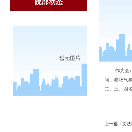
院部动态
6
月
3
日
作为会
间，赛场气
二、三、四
上一篇：
文法