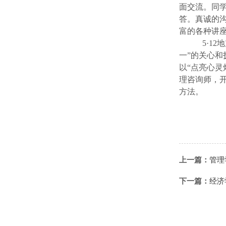
面交流。同
答。真诚的
富的各种讲
5
·
12
地
一”的关心和
以“点亮心灵
理咨询师，
方法。
上一篇：
管理
下一篇：
经济