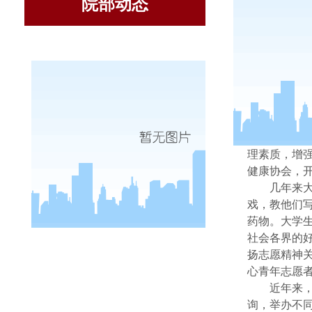
院部动态
由于
生产生并出
理素质，增
健康协会，
几年来大
戏，教他们
药物。大学
社会各界的
扬志愿精神
心青年志愿者
近年来
询，举办不