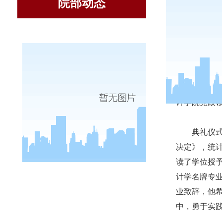
院部动态
6
月
25
日
计学院党政
典礼仪
决定》，统
读了学位授
计学名牌专
业致辞，他
中，勇于实