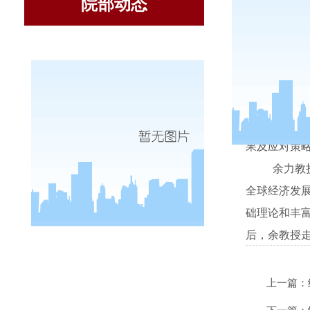
院部动态
11
月
5
果及应对策
余力教
全球经济发
础理论和丰
后，余教授
上一篇：