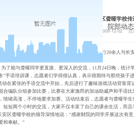
统计学院支教小组向长安区聋哑学校传
院部动态
发布日期：2008-12-02
点
11月25日下午，统计学院义务支教小组志愿者一行20余人与长
递”活动。
为了能与聋哑同学更直接、更深入的交流，11月24日晚，统计
冬”手语培训课，志愿者们学得很认真，表示很期待与那些孩子
动在紧张的手语交流中开始，先后进行了趣味游戏活动背靠背
混合编队分组参加比赛，比赛在大家激昂的加油助威声和手语比
，情绪高涨，不停地要求加赛。
活动结束后，志愿者与聋哑学生们
。短短两个小时的交流，大家不仅丰富了自己的课余生活，而且
安区聋哑学校的领导深情地说：“感谢财院的同学开展这次有意
爱和奉献。”