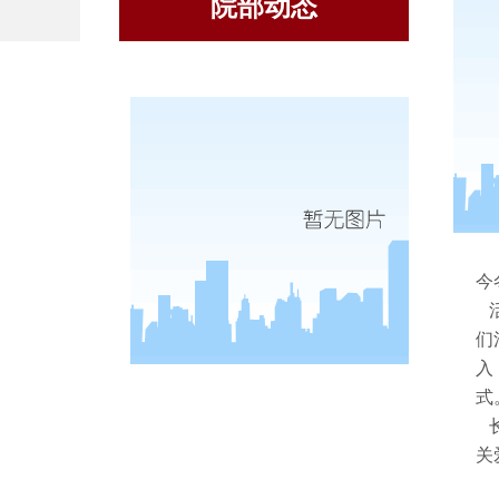
院部动态
传
今
活
们
入
式
长
关