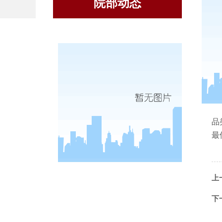
院部动态
大
品
最
上
下