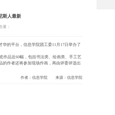
尼斯人最新
击量：
才华的平台，信息学院团工委
11
月
17
日
举办了
展览作品近
60
幅，包括书法类、绘画类、手工艺
品的作者还将参加现场作画，再由评委评选出
作者：信息学院
来源：信息学院