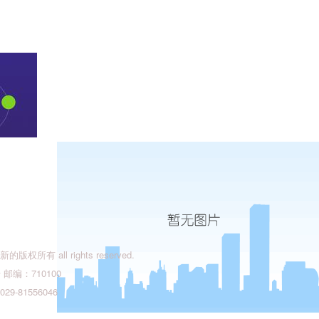
有 all rights reserved.
编：710100
9-81556046