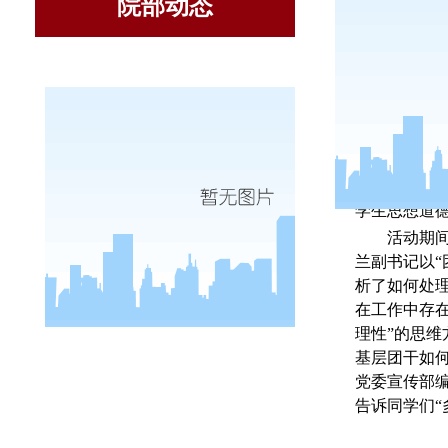
院部动态
信
学生思想道
活动期
兰副书记以
析了如何处
在工作中存
理性
”
的思维
基层团干如
党委宣传部
告诉同学们“