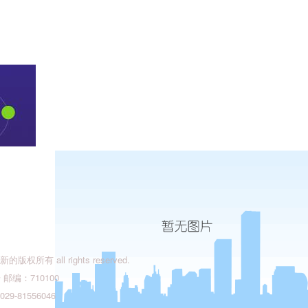
有 all rights reserved.
编：710100
9-81556046