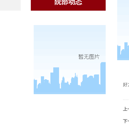
院部动态
好
上
下