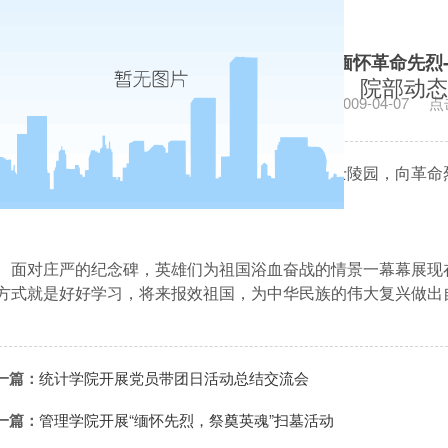
经济学院组织学生缅怀革命先烈
院部动态
发布日期：2009-04-07
点
经济学院学生会成员
50
余人
4
月
2
日来到革命烈士陵园，向革命
面对庄严的纪念碑，英雄们为祖国浴血奋战的情景一幕幕展现
方式就是好好学习，将来报效祖国，为中华民族的伟大复兴做出
一篇：
统计学院开展党员带团日活动总结交流会
一篇：
管理学院开展“缅怀先烈，祭奠英魂”扫墓活动