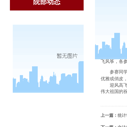
院部动态
弘
飞风筝，各
参赛同
优雅或俏皮
迎风高
伟大祖国的
上一篇：
统计
文法