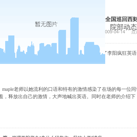
会计学院举办李阳疯狂英语全国巡回西财
院部动态
发布日期：2009-04-14
点
4
月
13
日
晚，会计学院在
2
号教学楼
107
教室举办了李阳疯狂英语
之一
maple
老师主讲。
maple
老师以她流利的口语和特有的激情感染了在场的每一位同
羞，释放出自己的激情，大声地喊出英语。同时在老师的介绍下