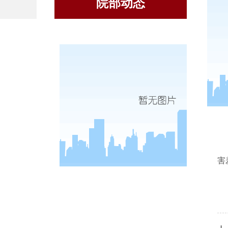
院部动态
人
害