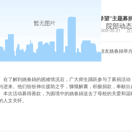
会计学院举办“点燃生命希望”主题募
院部动态
发布日期：2009-05-21
点
5
月
19
日
中午，会计学院为身患重病的我校
01
级校友姚春娟举办
在了解到姚春娟的困难情况后，广大师生踊跃参与了募捐活动
与进来。他们纷纷伸出援助之手，慷慨解囊，积极捐款，奉献出
本次活动募得善款，为困境中的姚春娟送去了母校的关爱和温
的人文关怀。