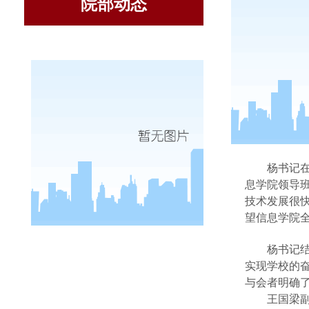
院部动态
信
5
月
16
日
暨第二届学
杨书记
息学院领导
技术发展很
望信息学院
杨书记
实现学校的
与会者明确
王国梁