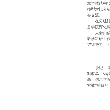
慧本体结构”
模型对比分析
会交流。
在分组
息学院深化
大会由
教学科研工
继续努力，
据悉，
制改革，稳
高，信息学
实效”的目的