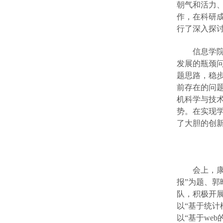
朝气和活力
作，在科研
行了深入探讨
信息学
发展的瓶颈
题思路，稳
前存在的问题
机科学与技
势。在实现
了大胆的创
会上，
报”为题、
郭
队，积极开
以“基于统计
以“基于
web