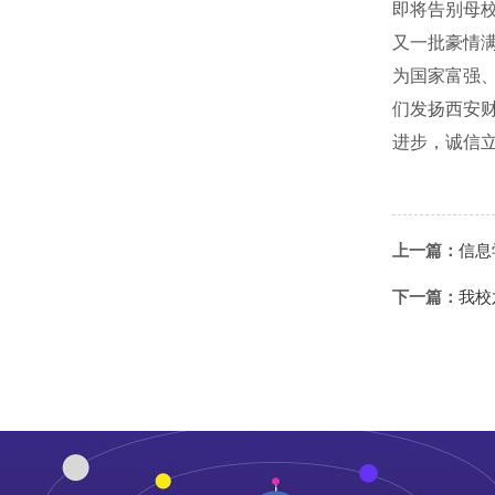
即将告别母
又一批豪情
为国家富强
们发扬西安
进步，诚信
上一篇：
信息
下一篇：
我校