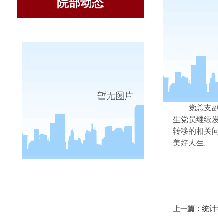
院部动态
6
月
10
日
议。
党总支
生党员继续
转移的相关
美好人生。
上一篇：
统计