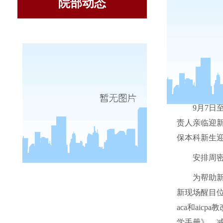
院部动态
9
月
7
日
责人亲临迎
保本科新生
安排周密
为帮助
新现场醒目
aca
和
aicpa
教
学手册》，