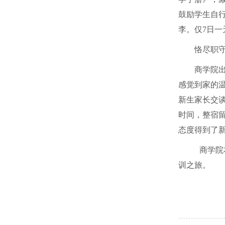
鼓励学生自
李。仅
7
日一
恪尽职
商学院
感觉到家的
新生家长交
时间，整宿
态度得到了
商学院
训之旅。