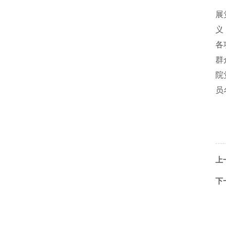
展
义
各
群
院
员
上
下