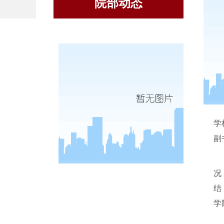
院部动态
学
副
况
结
学