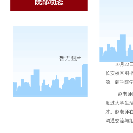
院部动态
10
月
22
长安校区图
源、商学院
赵老师以
度过大学生
才。赵老师
沟通交流与