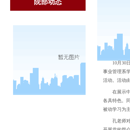
院部动态
转变学习
10
月
30
事业管理系
活动。活动
在展示
各具特色。
被动学习为
孔老师
开展党的群