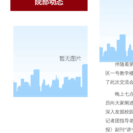
院部动态
伴随着
区一号教学
了此次交流
晚上七
历向大家阐
深入发掘校
记者团指导
报》副刊“