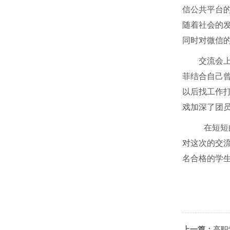
信公共平台
随着社会的
同时对微信
交流会
菲结合自己
以后找工作
戏加深了团
在短短
对这次的交
名合格的学生
上一篇：
高职