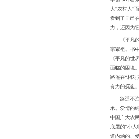
大“农村人
看到了自己
力，还因为
《平凡
宗耀祖。书
《平凡的世
面临的困境
路遥在“相对
有力的抚慰
路遥不
承。爱情的
中国广大农
底层的“小人
道内涵的、