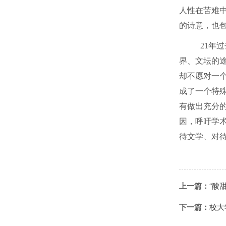
人性在苦难
的诗意，也
21
年过
界、文坛的途
却不愿对一个
成了一个特殊
有做出充分的
因，呼吁学
待文学、对
上一篇：
“酸
下一篇：
校大