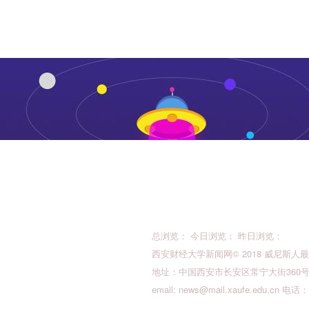
总浏览： 今日浏览： 昨日浏览：
西安财经大学新闻网© 2018 威尼斯人最新的版权所
地址：中国西安市长安区常宁大街360号 邮
email:
news@mail.xaufe.edu.cn
电话：02