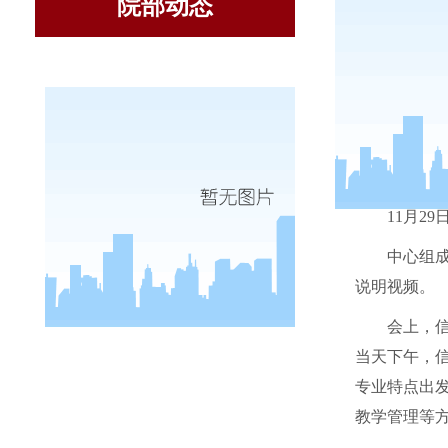
院部动态
11
月
29
中心组
说明视频。
会上，
当天下午，
专业特点出
教学管理等