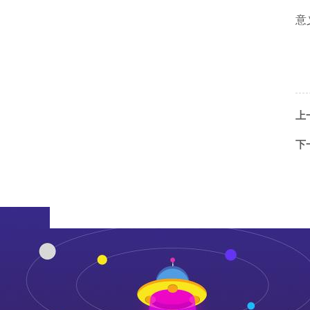
意
上
下