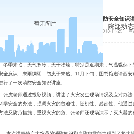
图书馆举办冬季防火消防安全知识讲
院部动态
发布日期：2013-11-29
点
冬季来临，天气寒冷，天干物燥，特别是近期来，气温骤然下
安全意识，未雨绸缪，防患于未然。
11
月下旬，图书馆邀请西安
进行了一次消防安全知识讲座。
张虎老师通过投影视频，讲述了火灾发生现场情况及应对办法
科学安全的办法，强调火灾的普遍性、随机性、必然性。他通过
方法及防范措施，重视火灾的危。张老师还现场演示了灭火器的
。
本次讲座使广大馆员的消防知识和自防自救能力得到了极大