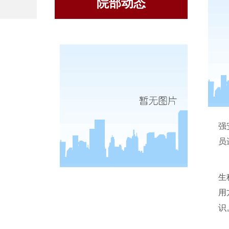
院部动态
强
员
生
用
识