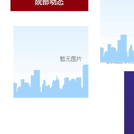
院部动态
6月16
谋长龙正伟等