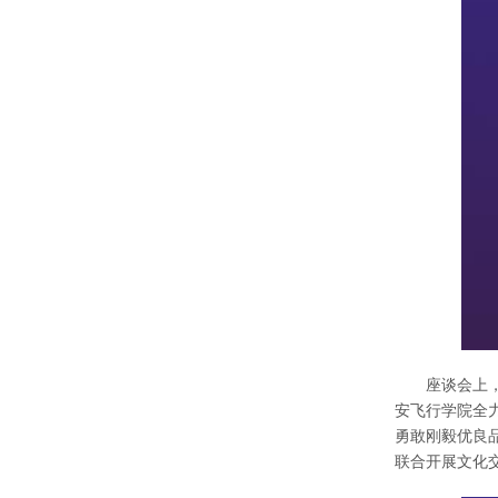
座谈会上
安飞行学院全
勇敢刚毅优良
联合开展文化