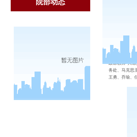
院部动态
为深入学
政课教师“大练
务处、马克思
王勇、乔瑜、