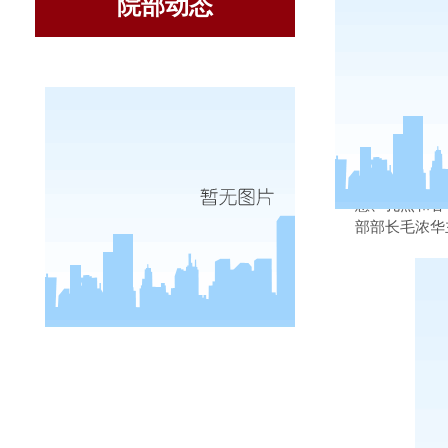
院部动态
3
月
4
日下
意、孔燕和各
部部长毛浓华