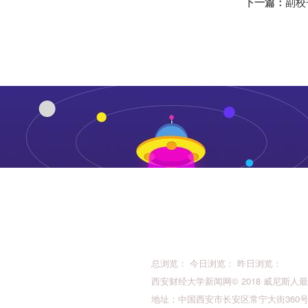
下一篇：
副校
总浏览： 今日浏览： 昨日浏览：
西安财经大学新闻网© 2018 威尼斯人最新的版权所
地址：中国西安市长安区常宁大街360号 邮